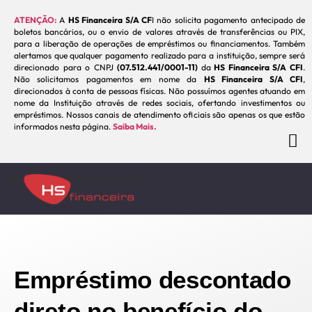
ATENÇÃO:
A
HS Financeira S/A CF
I não solicita pagamento antecipado de
boletos bancários, ou o envio de valores através de transferências ou PIX,
para a liberação de operações de empréstimos ou financiamentos. Também
alertamos que qualquer pagamento realizado para a instituição, sempre será
direcionado para o CNPJ
(07.512.441/0001-11)
da
HS Financeira S/A CFI
.
Não solicitamos pagamentos em nome da
HS Financeira S/A CFI
,
direcionados à conta de pessoas físicas. Não possuímos agentes atuando em
nome da Instituição através de redes sociais, ofertando investimentos ou
empréstimos. Nossos canais de atendimento oficiais são apenas os que estão
informados nesta página.
Saiba Mais.
[wp_megamenu menu="2"]
Empréstimo descontado
direto no benefício do