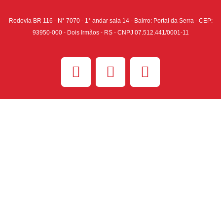
Rodovia BR 116 - N° 7070 - 1° andar sala 14 - Bairro: Portal da Serra - CEP:
93950-000 - Dois Irmãos - RS -
CNPJ 07.512.441/0001-11